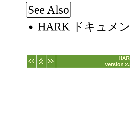
See Also
HARK ドキュメ
HA
Version 2.